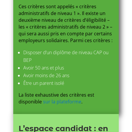
Ces critères sont appelés « critères
administratifs de niveau 1 ». Il existe un
deuxième niveau de critères d’éligibilité –
les « critères administratifs de niveau 2 » –
qui sera aussi pris en compte par certains
employeurs solidaires. Parmi ces critères :
Disposer d’un diplôme de niveau CAP ou
BEP
Avoir 50 ans et plus
Avoir moins de 26 ans
Être un parent isolé
La liste exhaustive des critères est
disponible
sur la plateforme
.
L’espace candidat : en