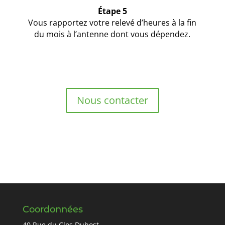
Étape 5
Vous rapportez votre relevé d’heures à la fin
du mois à l’antenne dont vous dépendez.
Nous contacter
emploi belley, yenne, artemare, culoz, ceyzerieu. job, travail, poste
non qualifié, emploi femme agée, emploi jeune
Coordonnées
40 Rue du Clos Dubost